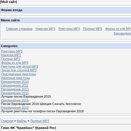
[
Мой сайт
]
Форма входа
Меню сайта
Главная страница
Нарезки MP3
Рингтоны MP3
Полные MP3
Фразы из х/ф MP
Евровиден
Categories
Рингтоны MP3
Нарезки MP3
Полные MP3
Фразы из х/ф MP3
Рингтоны для детей MP3
Звуки для соседей MP3
Праздничные рингтоны
Именные рингтоны
Евровидение 2010
Евровидение 2011
Евровидение 2013
Евровидение 2015
Лучшие песни Евровидения 2015
Евровидение 2016
Песни Евровидение 2016 Швеция Скачать бесплатно
Евровидение 2018
Лучшие рингтоны на телефон песен Евровидения 2018
Главная
»
Файлы
»
Полные MP3
Гимн ФК "Кривбасс" (Кривой Рог)